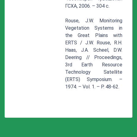
ГСХА, 2006. – 304 с.
Rouse, J.W. Monitoring
Vegetation Systems in
the Great Plains with
ERTS / J.W. Rouse, R.H.
Haas, J.A. Scheel, D.W.
Deering // Proceedings,
3rd Earth Resource
Technology Satellite
(ERTS) Symposium. –
1974. – Vol. 1. – P. 48-62.