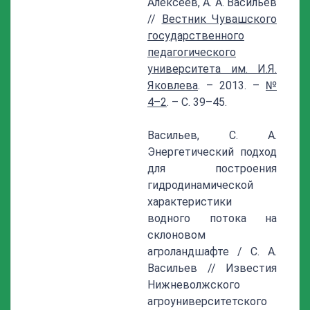
Алексеев, А. А. Васильев
//
Вестник Чувашского
государственного
педагогического
университета им. И.Я.
Яковлева
. – 2013. –
№
4–2
. – С. 39–45.
Васильев, С. А.
Энергетический подход
для построения
гидродинамической
характеристики
водного потока на
склоновом
агроландшафте / С. А.
Васильев // Известия
Нижневолжского
агроуниверситетского