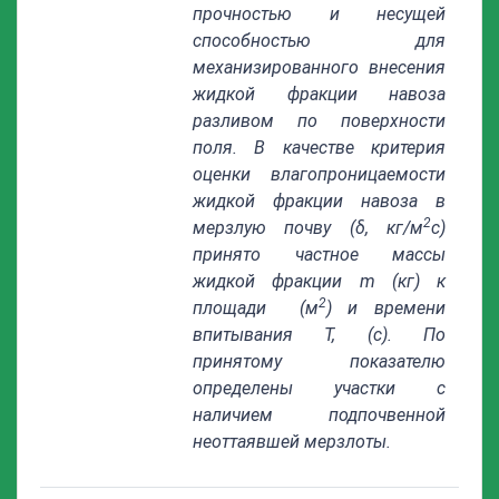
прочностью и несущей
способностью для
механизированного внесения
жидкой фракции навоза
разливом по поверхности
поля. В качестве критерия
оценки влагопроницаемости
жидкой фракции навоза в
2
мерзлую почву (δ, кг/м
с)
принято частное массы
жидкой фракции m (кг) к
2
площади
(м
) и времени
впитывания
T, (с). По
принятому показателю
определены участки с
наличием подпочвенной
неоттаявшей мерзлоты.