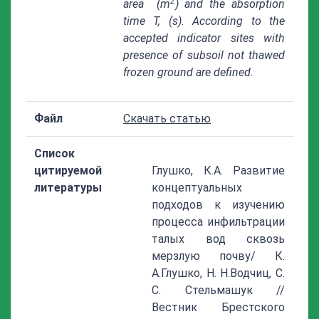
2
area
(m
) and the absorption
time T, (s). According to the
accepted indicator sites with
presence of subsoil not thawed
frozen ground are defined.
Файл
Скачать статью
Список
цитируемой
Глушко, К.А. Развитие
литературы
концептуальных
подходов к изучению
процесса инфильтрации
талых вод сквозь
мерзлую почву/ К.
А.Глушко, Н. Н.Водчиц, С.
С. Стельмашук //
Вестник Брестского