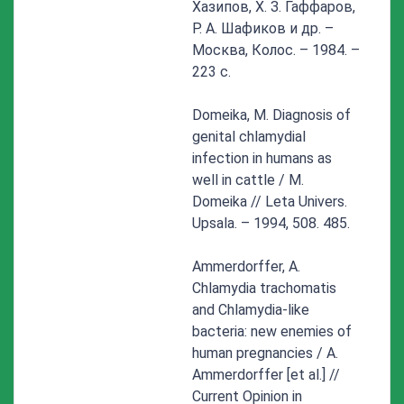
Хазипов, Х. З. Гаффаров,
Р. А. Шафиков и др. –
Москва, Колос. – 1984. –
223 с.
Domeika, M. Diagnosis of
genital chlamydial
infection in humans as
well in cattle / M.
Domeika // Leta Univers.
Upsala. – 1994, 508. 485.
Ammerdorffer, A.
Chlamydia trachomatis
and Chlamydia-like
bacteria: new enemies of
human pregnancies / A.
Ammerdorffer [et al.] //
Current Opinion in