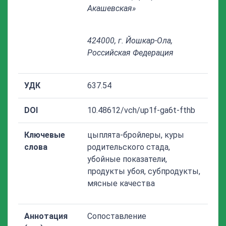
Акашевская»
424000, г. Йошкар-Ола,
Российская Федерация
УДК
637.54
DOI
10.48612/vch/up1f-ga6t-fthb
Ключевые
цыплята-бройлеры, куры
слова
родительского стада,
убойные показатели,
продукты убоя, субпродукты,
мясные качества
Аннотация
Сопоставление