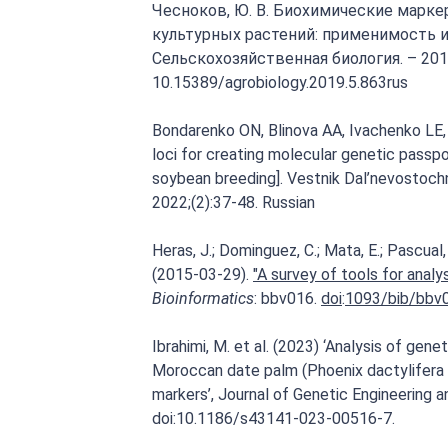
Чесноков, Ю. В. Биохимические марке
культурных растений: применимость и 
Сельскохозяйственная биология. – 2019. 
10.15389/agrobiology.2019.5.863rus
Bondarenko ON, Blinova AA, Ivachenko LE, 
loci for creating molecular genetic passpo
soybean breeding]. Vestnik Dal’nevostochn
2022;(2):37-48. Russian
Heras, J.; Dominguez, C.; Mata, E.; Pascual, 
(2015-03-29).
"A survey of tools for analy
Bioinformatics
: bbv016.
doi
:
1093/bib/bbv
Ibrahimi, M. et al. (2023) ‘Analysis of gene
Moroccan date palm (Phoenix dactylifera
markers’, Journal of Genetic Engineering a
doi:10.1186/s43141-023-00516-7.