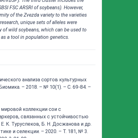
RIVBSP). The third cluster includes the
SBSI FSC ARSRI of soybeans). However,
ity of the Zvezda variety to the varieties
research, unique sets of alleles were
ety of wild soybeans, which can be used to
 as a tool in population genetics.
тического анализа сортов культурных
Биомика. – 2018. – № 10(1). – С. 69-84. –
 мировой коллекции сои с
ркеров, связанных с устойчивостью
Е. К. Туруспеков, Б. Н. Досжанова и др.
ике и селекции. – 2020. – Т. 181, № 3.