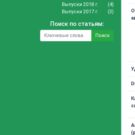
Выпуски 2018 г.
(4)
О
Выпуски 2017 г.
(3)
а
Поиск по статьям:
Поиск
У
D
К
с
А
(