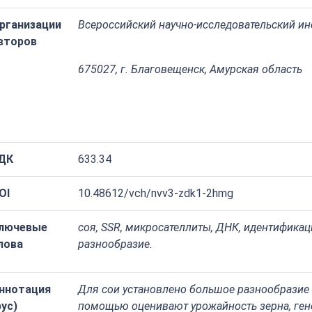
рганизации
Всероссийский научно-исследовательский ин
второв
675027, г. Благовещенск, Амурская область
ДК
633.34
OI
10.48612/vch/nvv3-zdk1-2hmg
лючевые
соя, SSR, микросателлиты, ДНК, идентификац
лова
разнообразие.
ннотация
Для сои установлено большое разнообразие 
рус)
помощью оценивают урожайность зерна, гене