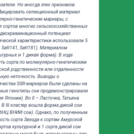
затели. Но иногда этих признаков
ифицировать селекционный материал.
ярно-генетические маркеры, с
 сортов многих сельскохозяйственных
ь дискриминационный потенциал
ческой характеристики использовали 5
,
Satt
141,
Satt
181)
. Материалом
ьтурных и 1 дикая форма).
В ходе
ть сорта по молекулярно-генетическим
еской родственности или отдаленности
ьную неточность. Выводы о
ичества
SSR
-маркеров были сделаны на
мые генотипы сои
продемонстрировали
ия Японии). Во
II
– Ласточка, Татьяна
. В
III
кластер вошла форма дикой сои
ФНЦ ВНИИ сои). Однако, по полученным
ость сорта Звезда к сортам Амурской
ортов культурной и 1 сорта дикой сои
 которые могут быть использованы для