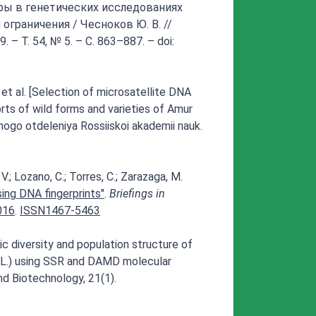
ры в генетических исследованиях
ограничения / Чесноков Ю. В. //
– Т. 54, № 5. – С. 863–887. – doi:
et al. [Selection of microsatellite DNA
rts of wild forms and varieties of Amur
ogo otdeleniya Rossiiskoi akademii nauk.
V.; Lozano, C.; Torres, C.; Zarazaga, M.
sing DNA fingerprints"
.
Briefings in
016
.
ISSN
1467-5463
tic diversity and population structure of
 L.) using SSR and DAMD molecular
nd Biotechnology, 21(1).