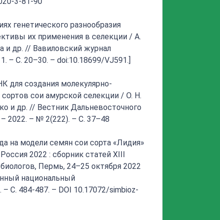
2020-3-81-90
ях генетического разнообразия
ективы их применения в селекции / А.
ва и др. // Вавиловский журнал
1. – С. 20–30. – doi:10.18699/VJ591.]
К для создания молекулярно-
сортов сои амурской селекции / О. Н.
нко и др. // Вестник Дальневосточного
 2022. – № 2(222). – С. 37–48
да на модели семян сои сорта «Лидия»
-Россия 2022 : сборник статей XIII
иологов, Пермь, 24–25 октября 2022
венный национальный
– С. 484-487. – DOI 10.17072/simbioz-