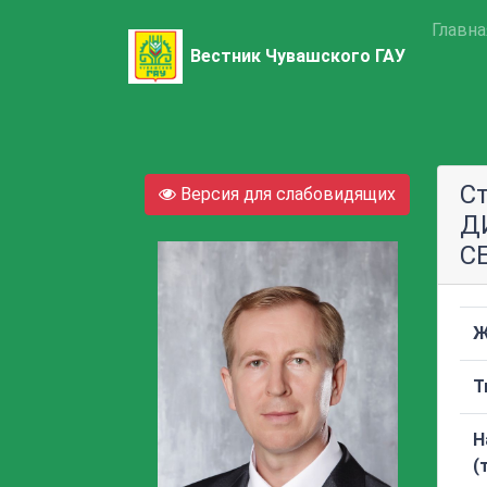
Главна
Вестник Чувашского ГАУ
С
Версия для слабовидящих
Д
С
Ж
Т
Н
(