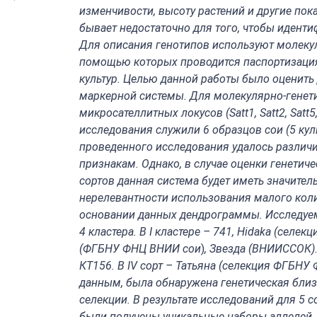
изменчивости, высоту растений и другие пока
бывает недостаточно для того, чтобы идент
Для описания генотипов используют молекул
помощью которых проводится паспортизация
культур. Целью данной работы было оценит
маркерной системы. Для молекулярно-генети
микросателлитных локусов (Satt1, Satt2, Satt5
исследования служили 6 образцов сои (5 кул
проведенного исследования удалось различи
признакам. Однако, в случае оценки генетич
сортов данная система будет иметь значител
нерелевантности использования малого кол
основании данных д
ендрограммы. Исследуе
4 кластера. В
I
кластере – 741,
Hidaka
(селекц
(
ФГБНУ ФНЦ ВНИИ сои
)
, Звезда (ВНИИССОК)
КТ156. В
IV
сорт – Татьяна (селекция ФГБНУ 
данным, была обнаружена генетическая близ
селекции. В результате исследований для 5 с
были получены уникальные наборы аллелей,