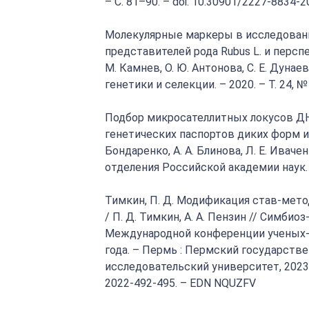
– С. 81–90. – doi: 10.30901/2227-8834-
Молекулярные маркеры в исследовани
представителей рода Rubus L. и персп
М. Камнев, О. Ю. Антонова, С. Е. Дунае
генетики и селекции. – 2020. – Т. 24, № 
Подбор микросателлитных локусов ДН
генетических паспортов диких форм и 
Бондаренко, А. А. Блинова, Л. Е. Иваче
отделения Российской академии наук. –
Тимкин, П. Д. Модификация став-мето
/ П. Д. Тимкин, А. А. Пензин // Симбиоз
Международной конференции ученых-б
года. – Пермь : Пермский государст
исследовательский университет, 2023. 
2022-492-495. – EDN NQUZFV