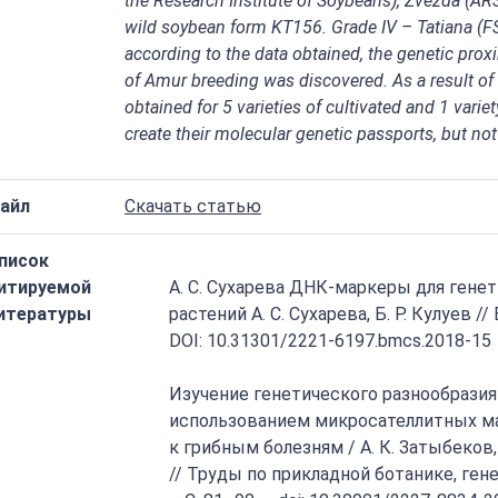
the Research Institute of Soybeans), Zvezda (ARS
wild soybean form KT156. Grade IV – Tatiana (F
according to the data obtained, the genetic proxim
of Amur breeding was discovered. As a result of 
obtained for 5 varieties of cultivated and 1 vari
create their molecular genetic passports, but not
айл
Скачать статью
писок
итируемой
А. С. Сухарева ДНК-маркеры для гене
итературы
растений А. С. Сухарева, Б. Р. Кулуев // 
DOI: 10.31301/2221-6197.bmcs.2018-15
Изучение генетического разнообразия
использованием микросателлитных ма
к грибным болезням / А. К. Затыбеков, 
// Труды по прикладной ботанике, генет