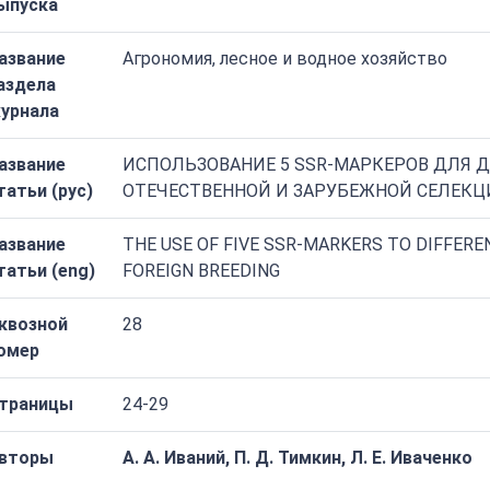
ыпуска
азвание
Агрономия, лесное и водное хозяйство
аздела
урнала
азвание
ИСПОЛЬЗОВАНИЕ 5 SSR-МАРКЕРОВ ДЛЯ
татьи (рус)
ОТЕЧЕСТВЕННОЙ И ЗАРУБЕЖНОЙ СЕЛЕКЦ
азвание
THE USE OF FIVE SSR-MARKERS TO DIFFERE
татьи (eng)
FOREIGN BREEDING
квозной
28
омер
траницы
24-29
вторы
А. А. Иваний, П. Д. Тимкин, Л. Е. Иваченко