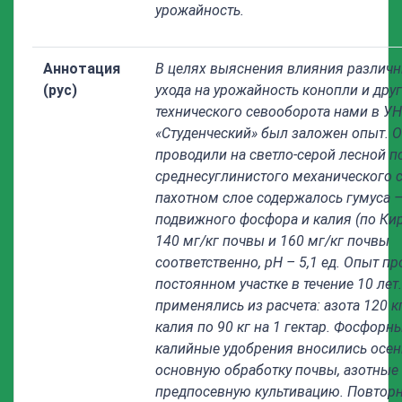
урожайность.
Аннотация
В целях выяснения влияния различ
(рус)
ухода на урожайность конопли и друг
технического севооборота нами в У
«Студенческий» был заложен опыт. 
проводили на светло-серой лесной п
среднесуглинистого механического с
пахотном слое содержалось гумуса – 
подвижного фосфора и калия (по Кир
140 мг/кг почвы и 160 мг/кг почвы
соответственно, рН – 5,1 ед. Опыт п
постоянном участке в течение 10 лет
применялись из расчета: азота 120 к
калия по 90 кг на 1 гектар. Фосфорн
калийные удобрения вносились осен
основную обработку почвы, азотные 
предпосевную культивацию. Повторн