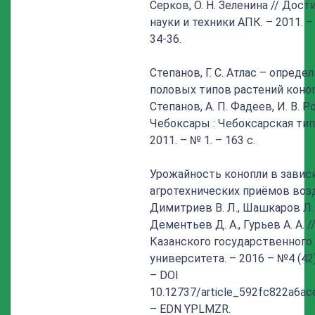
Серков, О. Н. Зеленина // Дос
науки и техники АПК. – 2011. – 
34-36.
Степанов, Г. С. Атлас – опреде
половых типов растений конопли
Степанов, А. П. Фадеев, И. В. 
Чебоксары : Чебоксарская тип
2011. – № 1. – 163 с.
Урожайность конопли в завис
агротехнических приёмов воз
Димитриев В. Л., Шашкаров Л. Г
Дементьев Д. А., Гурьев А. А. 
Казанского государственного 
университета. – 2016 – №4 (42). 
– DOI
10.12737/article_592fc822a6ac
– EDN YPLMZR.