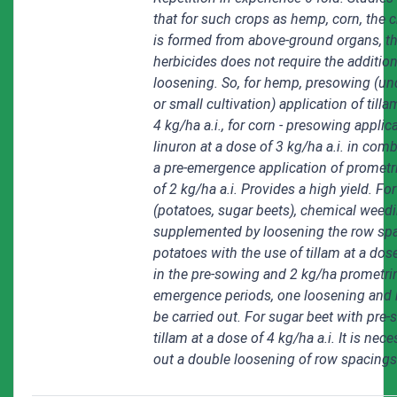
that for such crops as hemp, corn, the 
is formed from above-ground organs, th
herbicides does not require the addition
loosening. So, for hemp, presowing (un
or small cultivation) application of tilla
4 kg/ha a.i., for corn - presowing applic
linuron at a dose of 3 kg/ha a.i. in com
a pre-emergence application of prometr
of 2 kg/ha a.i. Provides a high yield. Fo
(potatoes, sugar beets), chemical weed
supplemented by loosening the row spa
potatoes with the use of tillam at a dos
in the pre-sowing and 2 kg/ha prometrin
emergence periods, one loosening and 
be carried out. For sugar beet with pre
tillam at a dose of 4 kg/ha a.i. It is nece
out a double loosening of row spacings