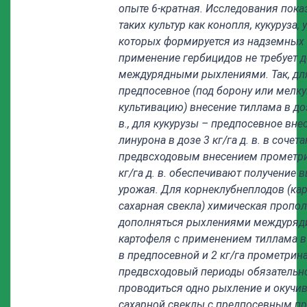
опыте 6-кратная. Исследования показ
таких культур как конопля, кукуруза,
которых формируется из надземных 
применение гербицидов не требует 
междурядными рыхлениями. Так, дл
предпосевное (под борону или мелк
культивацию) внесение тиллама в дозе
в., для кукурузы – предпосевное вне
линурона в дозе 3 кг/га д. в. в сочета
предвсходовым внесением прометри
кг/га д. в. обеспечивают получение 
урожая. Для корнеклубнеплодов (кар
сахарная свекла) химическая пропо
дополняться рыхлениями междуряд
картофеля с применением тиллама в 
в предпосевной и 2 кг/га прометрина
предвсходовый периоды обязательн
проводиться одно рыхление и окучи
сахарной свеклы с предпосевным п