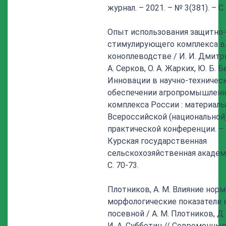
журнал. – 2021. – № 3(381). – С.
Опыт использования защитно-
стимулирующего комплекса в
коноплеводстве / И. И. Дмитри
А. Серков, О. А. Жарких, Ю. Б. 
Инновации в научно-техничес
обеспечении агропромышленн
комплекса России : материал
Всероссийской (национальной)
практической конференции. – 
Курская государственная
сельскохозяйственная академи
С. 70-73.
Плотников, А. М. Влияние нор
морфологические показатели 
посевной / А. М. Плотников, Д. 
И. А. Субботин // Современные