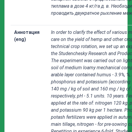
тиллама в дозе 4 кг/га д. в. Необход
проводить двукратное рыхление меж
Аннотация
In order to clarify the effect of various
(eng)
care on the yield of hemp and other cro
technical crop rotation, we set up an ex
the Studenchesky Research and Product
The experiment was carried out on light
soil of medium loamy mechanical comp
arable layer contained humus - 3.9%, %,
phosphorus and potassium (according t
140 mg / kg of soil and 160 mg / kg of s
respectively, pH - 5.1 units. 10 years. Fe
applied at the rate of: nitrogen 120 kg
and potassium 90 kg per 1 hectare. Ph
potash fertilizers were applied in autum
main tillage, nitrogen - for pre-sowing cu
Repetition in experience 6-fold. Studie