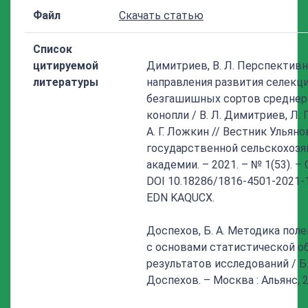
Файл
Скачать статью
Список
цитируемой
Димитриев, В. Л. Перспектив
литературы
направления развития селекц
безгашишных сортов среднер
конопли / В. Л. Димитриев, Л. 
А. Г. Ложкин // Вестник Ульян
государственной сельскохоз
академии. – 2021. – № 1(53). – С
DOI 10.18286/1816-4501-2021-1
EDN KAQUCX.
Доспехов, Б. А. Методика пол
с основами статистической о
результатов исследований / Б.
Доспехов. – Москва : Альянс, 2