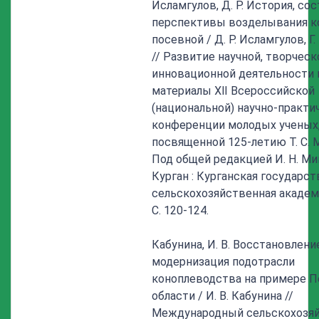
Исламгулов, Д. Р. История, со
перспективы возделывания к
посевной / Д. Р. Исламгулов, Г.
// Развитие научной, творческ
инновационной деятельности 
материалы Ⅻ Всероссийской
(национальной) научно-практи
конференции молодых ученых
посвященной 125-летию Т. С. 
Под общей редакцией И. Н. Ми
Курган : Курганская государс
сельскохозяйственная академи
С. 120-124.
Кабунина, И. В. Восстановлени
модернизация подотрасли
коноплеводства на примере П
области / И. В. Кабунина //
Международный сельскохозя