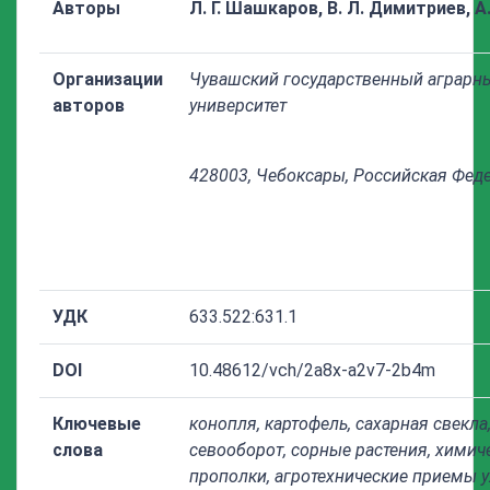
Авторы
Л. Г. Шашкаров, В. Л. Димитриев, А
Организации
Чувашский государственный аграрн
авторов
университет
428003, Чебоксары, Российская Фед
УДК
633.522:631.1
DOI
10.48612/vch/2a8x-a2v7-2b4m
Ключевые
конопля, картофель, сахарная свекла,
слова
севооборот, сорные растения, химич
прополки, агротехнические приемы у