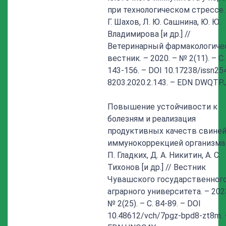
при технологическом стрессе /
Г. Шахов, Л. Ю. Сашнина, Ю. Ю.
Владимирова [и др.] //
Ветеринарный фармакологиче
вестник. – 2020. – № 2(11). – С.
143-156. – DOI 10.17238/issn25
8203.2020.2.143. – EDN DWQTPJ
Повышение устойчивости к
болезням и реализация
продуктивных качеств свине
иммунокоррекцией организма 
П. Гладких, Д. А. Никитин, А. С.
Тихонов [и др.] // Вестник
Чувашского государственног
аграрного университета. – 202
№ 2(25). – С. 84-89. – DOI
10.48612/vch/7pgz-bpd8-zt8m. 