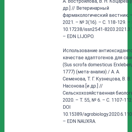
А. Востроилова, В. Н. Коцарев [
др.] // Ветеринарный
фармакологический вестник. 
2021. – № 3(16). – С. 118-129. –
10.17238/issn2541-8203.2021.3.
– EDN LIJOPO.
Использование антиоксидант
качестве адаптогенов для св
(Sus scrofa domesticus Erxleben
1777) (мета-анализ) / А. А.
Семенова, Т. Г. Кузнецова, В. В.
Насонова [и др.] //
Сельскохозяйственная биологи
2020. – Т. 55, № 6. – С. 1107-112
DOI
10.15389/agrobiology.2020.6.110
– EDN NAUXRA.