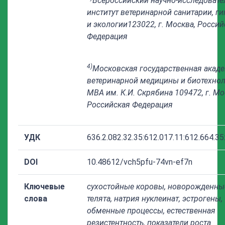
Всероссийский научно-исследовате
институт ветеринарной санитарии, г
и экологии
123022, г. Москва, Россий
Федерация
4)
Московская государственная акад
ветеринарной медицины и биотехнол
МВА им. К.И. Скрябина
109472, г. Мо
Российская Федерация
УДК
636.2.082.32.35:612.017.11:612.664.35
DOI
10.48612/vch5pfu-74vn-ef7n
Ключевые
сухостойные коровы, новорожденны
слова
телята, натрия нуклеинат, эстрогены,
обменные процессы, естественная
резистентность, показатели роста.