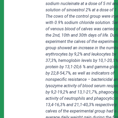
sodium nucleinate at a dose of 5 ml and
solution of sinoestrol 2% at a dose of 1
The cows of the control group were inj
with 0.9% sodium chloride solution. S
of venous blood of calves was carried 
the 2nd, 10th and 30th days of life. Dur
experiment the calves of the experimen
group showed an increase in the numbe
erythrocytes by 9,2% and leukocytes by 
37,3%, hemoglobin levels by 10,1-20,1%,
protein by 13,1-20,6 % and gamma glob
by 22,8-54,7%, as well as indicators of
nonspecific resistance – bactericidal a
lysozyme activity of blood serum respect
by 9,2-19,2% and 13,1-21,7%, phagocyti
activity of neutrophils and phagocytic i
13,4-16,3% and 21,1-40,3% respectively.
calves of the experimental group had a 
average daily weight gain during the firs