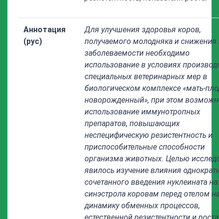
Аннотация
Для улучшения здоровья коров,
(рус)
получаемого молодняка и снижения 
заболеваемости необходимо
использование в условиях производ
специальных ветеринарных мер в
биологическом комплексе «мать-пло
новорожденный», при этом возможн
использование иммунотропных
препаратов, повышающих
неспецифическую резистентность и
приспособительные способности
организма животных. Целью исслед
явилось изучение влияния однократ
сочетанного введения нуклеината на
синэстрола коровам перед отелом н
динамику обменных процессов,
естественной резистентности и роста