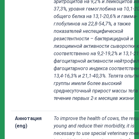
эритроцитов на 9,2% и лейкоцитов на 
37,3%, уровня гемоглобина на 10,1-20
общего белка на 13,1-20,6% и гамма-
глобулинов на 22,8-54,7%, а также
показателей неспецифической
резистентности – бактерицидной и
лизоцимной активности сыворотки 
соответственно на 9,2-19,2% и 13,1-21
фагоцитарной активности нейтрофил
фагоцитарного индекса соответствен
13,4-16,3% и 21,1-40,3%. Телята опыт
группы имели более высокий
среднесуточный прирост массы тела
течение первых 2-х месяцев жизни.
Аннотация
To improve the health of cows, the resu
(eng)
young and reduce their morbidity, it is
necessary to use special veterinary me