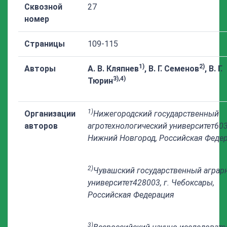
Сквозной
27
номер
Страницы
109-115
1)
2)
Авторы
А. В. Кляпнев
, В. Г. Семенов
, В. Г.
3),4)
Тюрин
1)
Организации
Нижегородский государственный
авторов
агротехнологический университет
603
Нижний Новгород, Российская Феде
2)
Чувашский государственный аграр
университет
428003, г. Чебоксары,
Российская Федерация
3)