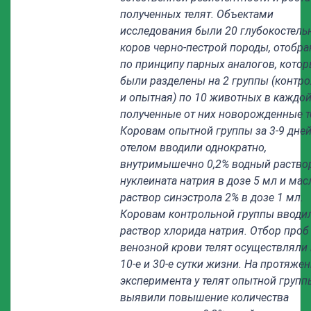
полученных телят. Объектами
исследования были 20 глубокостель
коров черно-пестрой породы, отобр
по принципу парных аналогов, кото
были разделены на 2 группы (контр
и опытная) по 10 животных в каждой
полученные от них новорожденные т
Коровам опытной группы за 3-9 дней
отелом вводили однократно,
внутримышечно 0,2% водный раство
нуклеината натрия в дозе 5 мл и ма
раствор синэстрола 2% в дозе 1 мл.
Коровам контрольной группы вводил
раствор хлорида натрия. Отбор проб
венозной крови телят осуществляли н
10-е и 30-е сутки жизни. На протяже
эксперимента у телят опытной групп
выявили повышение количества