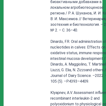
биоактивными добавками в
локальном агробиогеоценозе
региона / Р. А. Шуканов, И. И. 
В. И. Максимов // Ветеринария
зоотехния и биотехнология. – 2
№ 2. – С. 36–40.
Dinardo, F.R. Oral administration o
nucleotides in calves: Effects on
oxidative status, immune respons
intestinal mucosa development / 
Dinardo, A. Maggiolino, T. Martinel
Liuzzi, G. Elia, N. Zizzoand others /
Journal of Dairy Science. –2022.
105 (5). –P.4393–4409.
Klyapnev, A.V. Assessment influe
recombinant interleukin-2 and
polyoxidonium to physiological co