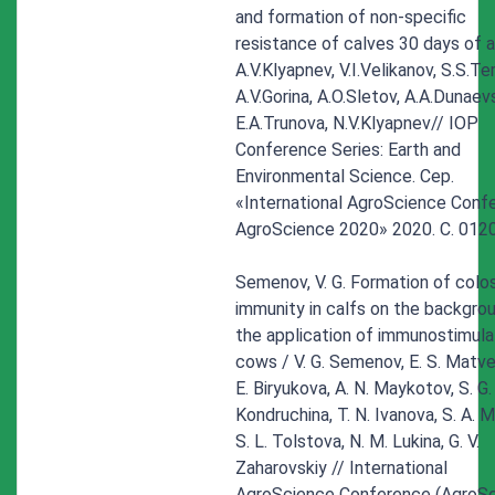
and formation of non-specific
resistance of calves 30 days of 
A.V.Klyapnev, V.I.Velikanov, S.S.Te
A.V.Gorina, A.O.Sletov, A.A.Dunaev
E.A.Trunova, N.V.Klyapnev// IOP
Conference Series: Earth and
Environmental Science. Сер.
«International AgroScience Conf
AgroScience 2020» 2020. С. 012
Semenov, V. G. Formation of colos
immunity in calfs on the backgro
the application of immunostimula
cows / V. G. Semenov, E. S. Matve
E. Biryukova, A. N. Maykotov, S. G.
Kondruchina, T. N. Ivanova, S. A. 
S. L. Tolstova, N. M. Lukina, G. V.
Zaharovskiy // International
AgroScience Conference (AgroSc