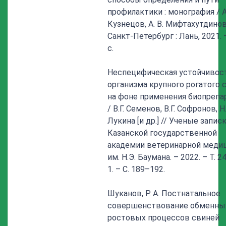
профилактики : монография / А
Кузнецов, А. В. Мифтахутдинов
Санкт-Петербург : Лань, 2021. 
с.
Неспецифическая устойчивос
организма крупного рогатого 
на фоне применения биопрепа
/ В.Г. Семенов, В.Г. Софронов, Н
Лукина [и др.] // Ученые запис
Казанской государственной
академии ветеринарной меди
им. Н.Э. Баумана. – 2022. – Т. 2
1. – С. 189–192.
Шуканов, Р. А. Постнатальное
совершенствование обменны
ростовых процессов свиней