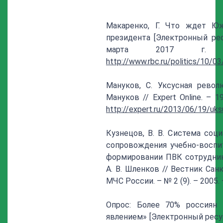
Макаренко, Г. Что ждет Ю
президента [Электронный рес
марта 2017 г. 
http://www.rbc.ru/politics/10
Мануков, С. Уксусная револ
Мануков // Expert Online. – 
http://expert.ru/2013/06/19/uks
Кузнецов, В. В. Система соц
сопровождения учебно-воспит
формировании ПВК сотруднико
А. В. Шленков // Вестник Са
МЧС России. – № 2 (9). – 2005. –
Опрос: Более 70% россиян
явлением» [Электронный ресур