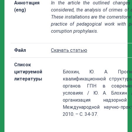
Аннотация
In the article the outlined changes 
(eng)
considered, the analysis of crimes of 
These installations are the cornerstone
practice of pedagogical work with pu
corruption prophylaxis.
Файл
Скачать статью
Список
цитируемой
Блохин, Ю. А. Прогно
литературы
квалификационной структур
органов ГПН в современн
условиях / Ю. А. Блохин 
организация надзорной
Международной научно-прак
2010. – С. 34-37.