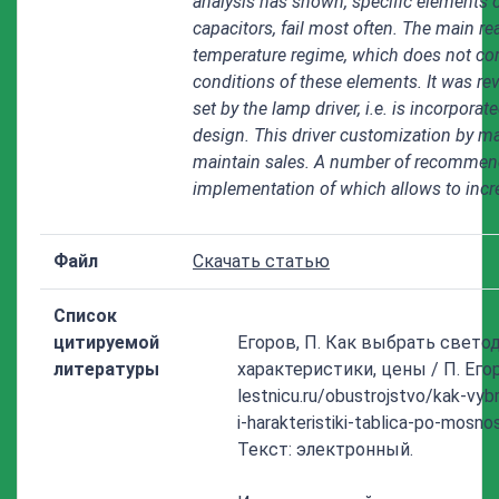
analysis has shown, specific elements o
capacitors, fail most often. The main rea
temperature regime, which does not cor
conditions of these elements. It was re
set by the lamp driver, i.e. is incorpor
design. This driver customization by ma
maintain sales. A number of recommen
implementation of which allows to incre
Файл
Скачать статью
Список
цитируемой
Егоров, П. Как выбрать свето
литературы
характеристики, цены / П. Егоро
lestnicu.ru/obustrojstvo/kak-vy
i-harakteristiki-tablica-po-mosn
Текст: электронный.