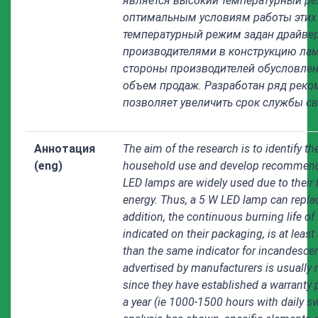
является высокий температурный ре
оптимальным условиям работы этих 
температурный режим задан драйвер
производителями в конструкцию лам
стороны производителей обусловле
объем продаж. Разработан ряд реко
позволяет увеличить срок службы с
Аннотация
The aim of the research is to identify th
(eng)
household use and develop recommendati
LED lamps are widely used due to their 
energy. Thus, a 5 W LED lamp can repla
addition, the continuous burning life o
indicated on their packaging, is at leas
than the same indicator for incandescen
advertised by manufacturers is usually 
since they have established a warranty p
a year (ie 1000-1500 hours with daily sw