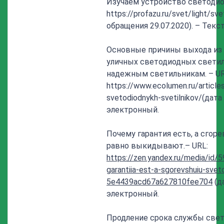
Изучаем устройство светодиод
https://profazu.ru/svet/light/sv
обращения 29.07.2020). – Текс
Основные причины выхода из
уличных светодиодных светил
надежным светильникам. – UR
https://www.ecolumen.ru/article
svetodiodnykh-svetilnikov/(дата
электронный.
Почему гарантия есть, а сго
равно выкидывают.– URL:
https://zen.yandex.ru/media/i
garantiia-est-a-sgorevshuiu-svet
5e4439acd67a627810fee704
(д
электронный.
Продление срока службы свет