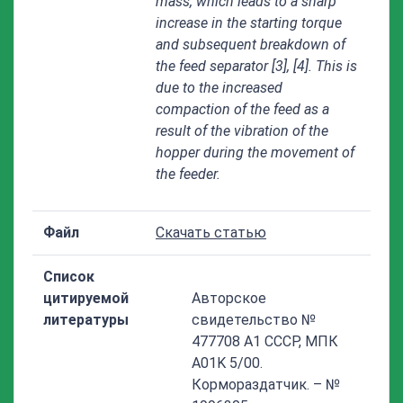
mass, which leads to a sharp
increase in the starting torque
and subsequent breakdown of
the feed separator [3], [4]. This is
due to the increased
compaction of the feed as a
result of the vibration of the
hopper during the movement of
the feeder.
Файл
Скачать статью
Список
цитируемой
Авторское
литературы
свидетельство №
477708 A1 СССР, МПК
A01K 5/00.
Кормораздатчик. – №