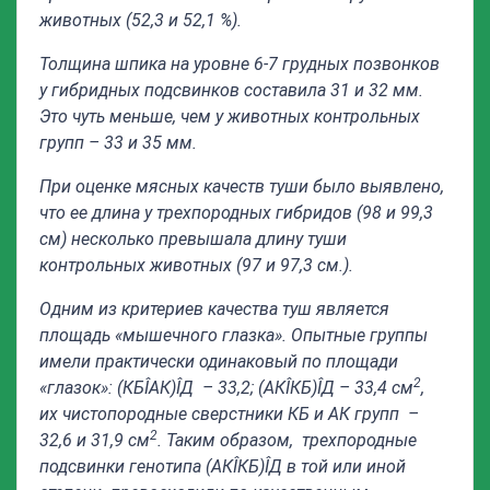
животных (52,3 и 52,1 %).
Толщина шпика на уровне 6-7 грудных позвонков
у гибридных подсвинков составила 31 и 32 мм.
Это чуть меньше, чем у животных контрольных
групп – 33 и 35 мм.
При оценке мясных качеств туши было выявлено,
что ее длина у трехпородных гибридов (98 и 99,3
см) несколько превышала длину туши
контрольных животных (97 и 97,3 см.).
Одним из критериев качества туш является
площадь «мышечного глазка». Опытные группы
имели практически одинаковый по площади
2
«глазок»:
(КБ
Î
АК)
Î
Д
– 33,2; (АК
Î
КБ)
Î
Д
– 33,4 см
,
их чистопородные сверстники КБ и АК групп –
2
32,6 и 31,9 см
. Таким образом, трехпородные
подсвинки генотипа (АК
Î
КБ)
Î
Д в той или иной