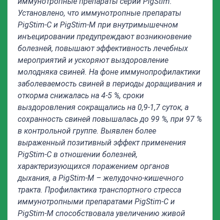
иммунотропные препараты серии
PigStim
.
Установлено, что иммунотропные препараты
PigStim
-
C
и
PigStim
-М при внутримышечном
инъецировании предупреждают возникновение
болезней, повышают эффективность лечебных
мероприятий и ускоряют выздоровление
молодняка свиней. На фоне иммунопрофилактики
заболеваемость свиней в периоды доращивания и
откорма снижалась на 4-5 %, сроки
выздоровления сокращались на 0,9-1,7 суток, а
сохранность свиней повышалась до 99 %, при 97 %
в контрольной группе. Выявлен более
выраженный позитивный эффект применения
PigStim
-
C
в отношении болезней,
характеризующихся поражением органов
дыхания, а
PigStim
-М – желудочно-кишечного
тракта. Профилактика транспортного стресса
иммунотропными препаратами
PigStim
-
C
и
PigStim
-М способствовала увеличению живой