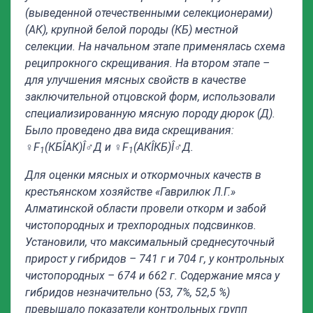
(выведенной отечественными селекционерами)
(АК), крупной белой породы (КБ) местной
селекции. На начальном этапе применялась схема
реципрокного скрещивания. На втором этапе –
для улучшения мясных свойств в качестве
заключительной отцовской форм, использовали
специализированную мясную породу дюрок (Д).
Было проведено два вида скрещивания:
♀
F
(КБ
Î
АК)
Î
♂
Д
и ♀
F
(АК
Î
КБ)
Î
♂
Д.
1
1
Для оценки мясных и откормочных качеств в
крестьянском хозяйстве «Гаврилюк Л.Г.»
Алматинской области провели откорм и забой
чистопородных и трехпородных подсвинков.
Установили, что максимальный среднесуточный
прирост у гибридов – 741 г и 704 г, у контрольных
чистопородных – 674 и 662 г. Содержание мяса у
гибридов незначительно (53, 7%, 52,5 %)
превышало показатели контрольных групп