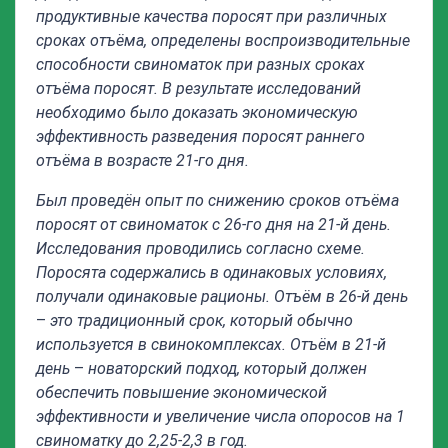
продуктивные качества поросят при различных
сроках отъёма, определены воспроизводительные
способности свиноматок при разных сроках
отъёма поросят. В результате исследований
необходимо было доказать экономическую
эффективность разведения поросят раннего
отъёма в возрасте 21-го дня.
Был проведён опыт по снижению сроков отъёма
поросят от свиноматок с 26-го дня на 21-й день.
Исследования проводились согласно схеме.
Поросята
содержались в одинаковых условиях,
получали одинаковые рационы.
Отъём в 26-й день
–
это традиционный срок, который обычно
используется в свинокомплексах. Отъём в 21-й
день
–
н
оваторский подход, который должен
обеспечить повышение экономической
эффективности и увеличение числа опоросов на 1
свиноматку до 2,25-2,3 в год.