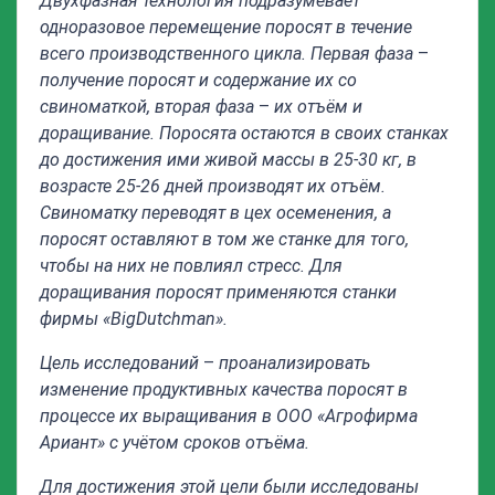
Двухфазная технология подразумевает
одноразовое перемещение поросят в течение
всего производственного цикла. Первая фаза
–
получение поросят и содержание их со
свиноматкой, вторая фаза
–
их
отъём и
доращивание. Поросята остаются в своих станках
до достижения ими живой массы в 25-30 кг, в
возрасте 25-26 дней производят их отъём.
Свиноматку переводят в цех осеменения, а
поросят оставляют в том же станке для того,
чтобы на них не повлиял стресс. Для
доращивания поросят применяются станки
фирмы «
BigDutchman
».
Цель исследований
–
проанализировать
изменение продуктивных качества поросят в
процессе их выращивания в ООО «Агрофирма
Ариант» с учётом сроков отъёма.
Для достижения этой цели были исследованы