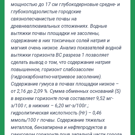
мощностью до 17 см глубокодерновые средне- и
глубокоподзолистые городские
связнопесчанистые почвы на
древнеаллювиальных отложениях. Водные
вытяжки почвы площадки не засолены,
содержание в них токсичных солей натрия и
магния очень низкое. Анализ показателей водной
вытяжки горизонта ВС разреза 1 позволяет
сделать вывод о том, что содержание натрия
повышенное, горизонт слабозасолен
(гидрокарбонатно-натриевое засоление).
Содержание гумуса в почвах площадки низкое –
от 2,16 до 2,09 %. Сумма обменных оснований (
S
)
в верхнем горизонте почв составляет 9,52 мг-
э/100 г, в нижних – 6,20 мг-э/100г.;
гидролитическая кислотность (Нг) – 0,46
ммоль/100 г почвы. Содержание тяжелых
металлов, бензапирена и нефтепродуктов в
гумусовом горизонте почв западной части города