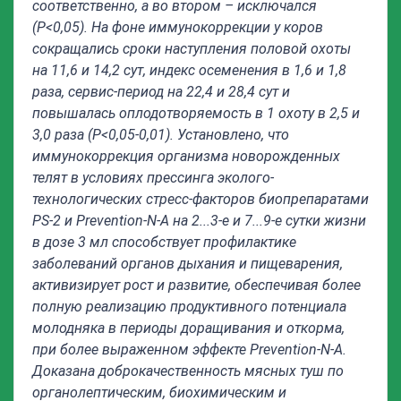
соответственно, а во втором – исключался
(Р<0,05). На фоне иммунокоррекции у коров
сокращались сроки наступления половой охоты
на 11,6 и 14,2 сут, индекс осеменения в 1,6 и 1,8
раза, сервис-период на 22,4 и 28,4 сут и
повышалась оплодотворяемость в 1 охоту в 2,5 и
3,0 раза (Р<0,05-0,01). Установлено, что
иммунокоррекция организма новорожденных
телят в условиях прессинга эколого-
технологических стресс-факторов биопрепаратами
PS-2 и Prevention-N-А на 2...3-е и 7...9-е сутки жизни
в дозе 3 мл способствует профилактике
заболеваний органов дыхания и пищеварения,
активизирует рост и развитие, обеспечивая более
полную реализацию продуктивного потенциала
молодняка в периоды доращивания и откорма,
при более выраженном эффекте Prevention-N-А.
Доказана доброкачественность мясных туш по
органолептическим, биохимическим и