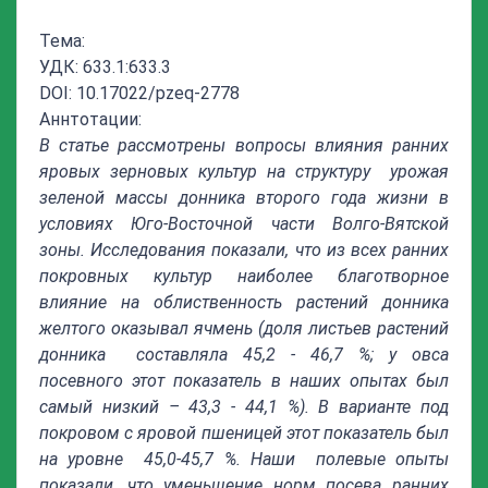
Тема:
УДК: 633.1:633.3
DOI: 10.17022/pzeq-2778
Аннтотации:
В статье рассмотрены вопросы в
лияния
ранних
яровых зерновых культур
на структуру
урожая
зеленой массы донника второго года жизни
в
условиях Юго-Восточной части Волго-Вятской
зоны. Исследования показали, что
из всех ранних
покровных культур наиболее благотворное
влияние на облиственность растений донника
желтого оказывал ячмень (доля листьев растений
донника составляла 45,2 - 46,7 %; у овса
посевного этот показатель в наших опытах был
самый низкий – 43,3 - 44,1 %). В варианте под
покровом с яровой пшеницей этот показатель был
на уровне 45,0-45,7 %. Наши полевые опыты
показали, что уменьшение норм посева ранних