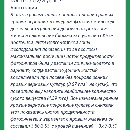
DOI: 10.17022/vqyt-nq19
Аннтотации:
В статье рассмотрены вопросы в
лияния
ранних
яровых зерновых культур
на фотосинтетическую
деятельность растений донника второго года
жизни и накопление биомассы в условиях Юго-
Восточной части Волго-Вятской зоны.
Исследования показали, что
за все годы
максимальная величина чистой продуктивности
фотосинтеза была у растений донника желтого в
варианте, когда растение донник желтый
возделывали при посеве без покрова ранних
2
яровых зерновых культур (3,57 г/м
на сутки), что
позволило ему накопить наибольшее количество
сухого вещества (4,39 т/га). Все изучаемые ранние
яровые зерновые покровные культуры снижали
этот показатель чистой продуктивности
фотосинтеза: в вариантах с яровым ячменем он
составил 3,50-3,53, с яровой пшеницей – 3,47-3,51