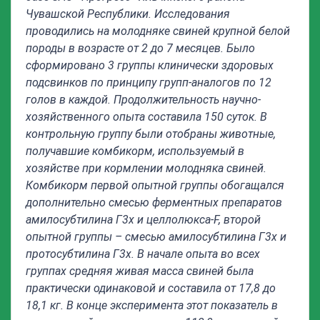
Чувашской Республики. Исследования
проводились на молодняке свиней крупной белой
породы в возрасте от 2 до 7 месяцев. Было
сформировано 3 группы клинически здоровых
подсвинков по принципу групп-аналогов по 12
голов в каждой. Продолжительность научно-
хозяйственного опыта составила 150 суток. В
контрольную группу были отобраны животные,
получавшие комбикорм, используемый в
хозяйстве при кормлении молодняка свиней.
Комбикорм первой опытной группы обогащался
дополнительно смесью ферментных препаратов
амилосубтилина Г3х и целлолюкса-
F
, второй
опытной группы – смесью амилосубтилина Г3х и
протосубтилина Г3х.
В начале опыта во всех
группах средняя живая масса свиней была
практически одинаковой и составила от 17,8 до
18,1 кг.
В конце эксперимента этот показатель в