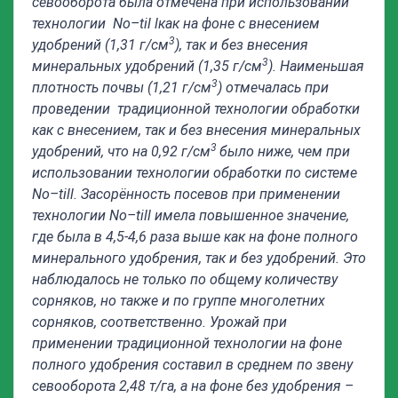
севооборота была отмечена при использовании
технологии
No
–
til
l
как на фоне с внесением
3
удобрений (1,31 г/см
), так и без внесения
3
минеральных удобрений (1,35 г/см
). Наименьшая
3
плотность почвы (1,21 г/см
) отмечалась при
проведении традиционной технологии обработки
как с внесением, так и без внесения минеральных
3
удобрений, что на 0,92 г/см
было ниже, чем при
использовании технологии обработки по системе
No
–
till
. Засорённость посевов при применении
технологии
No
–
till
имела повышенное значение,
где была в 4,5-4,6 раза выше как на фоне полного
минерального удобрения, так и без удобрений. Это
наблюдалось не только по общему количеству
сорняков, но также и по группе многолетних
сорняков, соответственно. Урожай при
применении традиционной технологии на фоне
полного удобрения составил в среднем по звену
севооборота 2,48 т/га, а на фоне без удобрения –