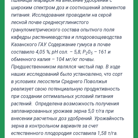
пшеницы Марафон на внесение удобрений с
широким спектром доз и соотношений элементов
питания. Исследования проводили на серой
лесной почве среднесуглинистого
гранулометрического состава опытного поля
кафедры растениеводства и плодоовощеводства
Казанского ГАУ. Содержание гумуса в почве
составило 4,05 %; рН сол. – 5,8; Р
0
– 161 и
2
5
обменного калия – 104 мг/кг почвы.
Предшественником являлся чистый пар. В ходе
наших исследований было установлено, что сорт
в условиях лесостепи Среднего Поволжья
реализует свою потенциальную продуктивность
при создании оптимальных условий питания
растений. Определена возможность получения
запланированных урожаев зерна 5,0 т/га при
внесении расчетных доз удобрений. Урожайность
зерна в контрольном варианте за счет
естественного плодородия составила 1,58 т/га.