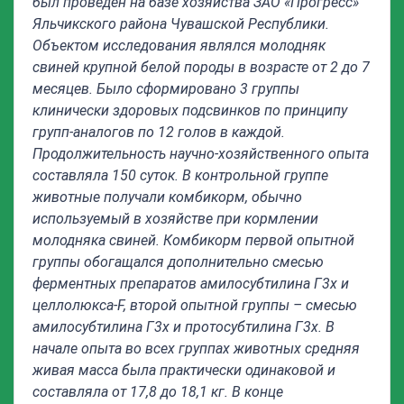
был проведен на базе хозяйства ЗАО «Прогресс»
Яльчикского района Чувашской Республики.
Объектом исследования являлся молодняк
свиней крупной белой породы в возрасте от 2 до 7
месяцев. Было сформировано 3 группы
клинически здоровых подсвинков по принципу
групп-аналогов по 12 голов в каждой.
Продолжительность научно-хозяйственного опыта
составляла 150 суток. В контрольной группе
животные получали комбикорм, обычно
используемый в хозяйстве при кормлении
молодняка свиней. Комбикорм первой опытной
группы обогащался дополнительно смесью
ферментных препаратов амилосубтилина Г3х и
целлолюкса-
F
, второй опытной группы – смесью
амилосубтилина Г3х и протосубтилина Г3х.
В
начале опыта во всех группах животных средняя
живая масса была практически одинаковой и
составляла от 17,8 до 18,1 кг.
В конце