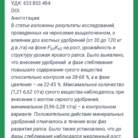
УДК: 633.853.494
DOI:
Аннтотации:
В статье изложены результаты исследований,
проведенных на черноземе выщелоченном, о
влиянии доз азотных удобрений (от 30 до 120 кг
д.в./га) на фоне Р
К
на рост, урожайность и
60
60
структуру урожая ярового рапса. Было выявлено,
что внесение удобрений в фазе стеблевания
повышало содержание сухого вещества
относительно контроля на 38-68 %, а в фазе
цветения – на 22-45 %. Максимальное количество
(1,21-6,62 т/га) сухого вещества наблюдалось при
внесении с азотом серного удобрения,
минимальное (0,96-3,28 т/га) – в контрольном
варианте. Положительное действие минеральных
удобрений отмечалось в течение всех фаз
развития рапса. Было также установлено, что до
фазы стеблевания наблюдался медленный рост,