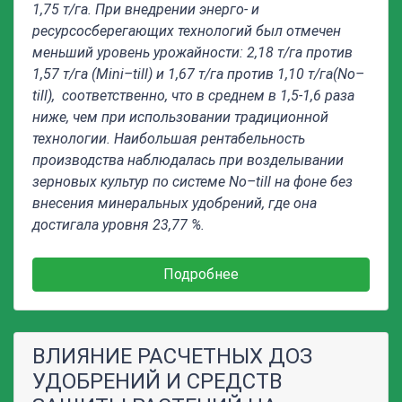
1,75 т/га. При внедрении энерго- и
ресурсосберегающих технологий был отмечен
меньший уровень урожайности: 2,18 т/га против
1,57 т/га (
Mini
–
till
) и 1,67 т/га против 1,10 т/га(
No
–
till
), соответственно, что в среднем в 1,5-1,6 раза
ниже, чем при использовании традиционной
технологии. Наибольшая рентабельность
производства наблюдалась при возделывании
зерновых культур по системе
No
–
till
на фоне без
внесения минеральных удобрений, где она
достигала уровня 23,77 %.
Подробнее
ВЛИЯНИЕ РАСЧЕТНЫХ ДОЗ
УДОБРЕНИЙ И СРЕДСТВ