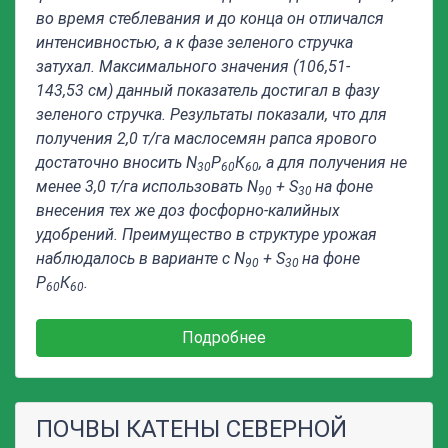
во время стеблевания и до конца он отличался
интенсивностью, а к фазе зеленого стручка
затухал. Максимального значения (106,51-
143,53 см) данный показатель достигал в фазу
зеленого стручка. Результаты показали, что для
получения 2,0 т/га маслосемян рапса ярового
достаточно вносить
N
Р
К
, а для получения не
30
60
60
менее 3,0 т/га использовать
N
+
S
на фоне
90
30
внесения тех же доз фосфорно-калийных
удобрений. Преимущество в структуре урожая
наблюдалось в варианте с
N
+
S
на фоне
90
30
Р
К
.
60
60
Подробнее
ПОЧВЫ КАТЕНЫ СЕВЕРНОЙ